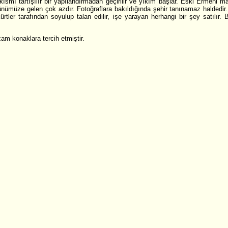
i kısmı tartışılır bir yapılandırmadan geçirilir ve yıkım başlar. Eski Ermeni 
günümüze gelen çok azdır. Fotoğraflara bakıldığında şehir tanınamaz haldedir
tler tarafından soyulup talan edilir, işe yarayan herhangi bir şey satılır.
am konaklara tercih etmiştir.