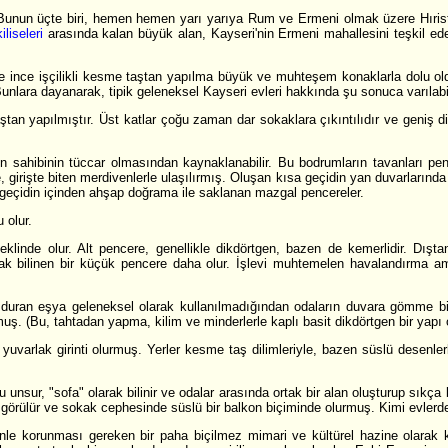
. Bunun üçte biri, hemen hemen yarı yarıya Rum ve Ermeni olmak üzere Hıri
liseleri
arasında kalan büyük alan, Kayseri'nin Ermeni mahallesini teşkil ed
de ince işçilikli kesme taştan yapılma büyük ve muhteşem konaklarla dolu ol
Bunlara dayanarak, tipik geleneksel Kayseri evleri hakkında şu sonuca varılabil
taştan yapılmıştır. Üst katlar çoğu zaman dar sokaklara çıkıntılıdır ve geniş d
n sahibinin tüccar olmasından kaynaklanabilir. Bu bodrumların tavanları p
girişte biten merdivenlerle ulaşılırmış. Oluşan kısa geçidin yan duvarlarında e
geçidin içinden ahşap doğrama ile saklanan mazgal pencereler.
 olur.
 şeklinde olur. Alt pencere, genellikle dikdörtgen, bazen de kemerlidir. Dı
rak bilinen bir küçük pencere daha olur. İşlevi muhtemelen havalandırma am
duran eşya geleneksel olarak kullanılmadığından odaların duvara gömme bir d
uş. (Bu, tahtadan yapma, kilim ve minderlerle kaplı basit dikdörtgen bir yapı o
varlak girinti olurmuş. Yerler kesme taş dilimleriyle, bazen süslü desenler
unsur, "sofa" olarak bilinir ve odalar arasında ortak bir alan oluşturup sıkç
 görülür ve sokak cephesinde süslü bir balkon biçiminde olurmuş. Kimi evlerd
le korunması gereken bir paha biçilmez mimari ve kültürel hazine olarak kabu