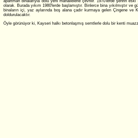
apartman binalarıyla dolu yeni mahallelerle çevrilir. 1970'lerde şehrin esk
olarak. Burada yıkım 1980'lerde başlamıştır. Binlerce bina yıkılmıştır ve 
binaların içi, yaz aylarında boş alana çadır kurmaya gelen Çingene ve Kür
doldurulacaktır.
Öyle görünüyor ki, Kayseri halkı betonlaşmış semtlerle dolu bir kenti muazz