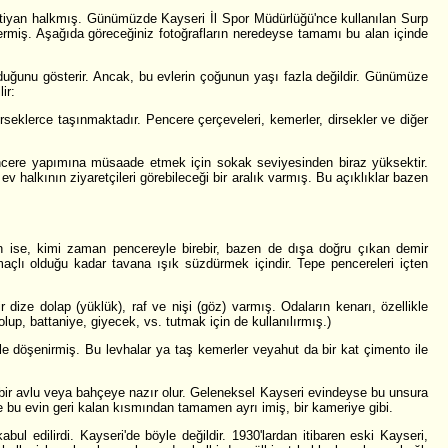
stiyan halkmış. Günümüzde Kayseri İl Spor Müdürlüğü'nce kullanılan Surp
ermiş. Aşağıda göreceğiniz fotoğrafların neredeyse tamamı bu alan içinde
duğunu gösterir. Ancak, bu evlerin çoğunun yaşı fazla değildir. Günümüze
ir:
irseklerce taşınmaktadır. Pencere çerçeveleri, kemerler, dirsekler ve diğer
encere yapımına müsaade etmek için sokak seviyesinden biraz yüksektir.
v halkının ziyaretçileri görebileceği bir aralık varmış. Bu açıklıklar bazen
ştan ise, kimi zaman pencereyle birebir, bazen de dışa doğru çıkan demir
açlı olduğu kadar tavana ışık süzdürmek içindir. Tepe pencereleri içten
ize dolap (yüklük), raf ve nişi (göz) varmış. Odaların kenarı, özellikle
lup, battaniye, giyecek, vs. tutmak için de kullanılırmış.)
le döşenirmiş. Bu levhalar ya taş kemerler veyahut da bir kat çimento ile
a bir avlu veya bahçeye nazır olur. Geleneksel Kayseri evindeyse bu unsura
e bu evin geri kalan kısmından tamamen ayrı imiş, bir kameriye gibi.
l edilirdi. Kayseri'de böyle değildir. 1930'lardan itibaren eski Kayseri,