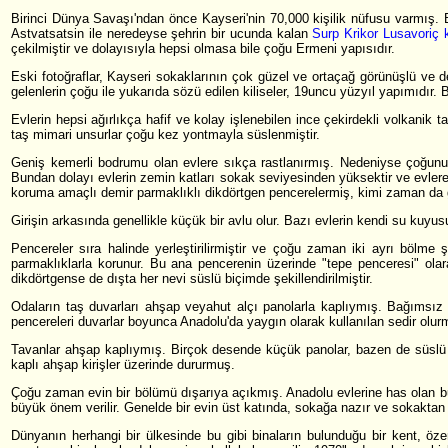
Birinci Dünya Savaşı'ndan önce Kayseri'nin 70,000 kişilik nüfusu varmış
Astvatsatsin ile neredeyse şehrin bir ucunda kalan
Surp Krikor Lusavoriç ki
çekilmiştir ve dolayısıyla hepsi olmasa bile çoğu Ermeni yapısıdır.
Eski fotoğraflar, Kayseri sokaklarının çok güzel ve ortaçağ görünüşlü ve 
gelenlerin çoğu ile yukarıda sözü edilen kiliseler, 19uncu yüzyıl yapımıdır. 
Evlerin hepsi ağırlıkça hafif ve kolay işlenebilen ince çekirdekli volkanik 
taş mimari unsurlar çoğu kez yontmayla süslenmiştir.
Geniş kemerli bodrumu olan evlere sıkça rastlanırmış. Nedeniyse çoğunu
Bundan dolayı evlerin zemin katları sokak seviyesinden yüksektir ve evlere, 
koruma amaçlı demir parmaklıklı dikdörtgen pencerelermiş, kimi zaman da 
Girişin arkasında genellikle küçük bir avlu olur. Bazı evlerin kendi su kuyusu
Pencereler sıra halinde yerleştirilirmiştir ve çoğu zaman iki ayrı bölme
parmaklıklarla korunur. Bu ana pencerenin üzerinde "tepe penceresi" ola
dikdörtgense de dışta her nevi süslü biçimde şekillendirilmiştir.
Odaların taş duvarları ahşap veyahut alçı panolarla kaplıymış. Bağımsız 
pencereleri duvarlar boyunca Anadolu'da yaygın olarak kullanılan sedir olurm
Tavanlar ahşap kaplıymış. Birçok desende küçük panolar, bazen de süslü yu
kaplı ahşap kirişler üzerinde dururmuş.
Çoğu zaman evin bir bölümü dışarıya açıkmış. Anadolu evlerine has olan bu 
büyük önem verilir. Genelde bir evin üst katında, sokağa nazır ve sokaktan
Dünyanın herhangi bir ülkesinde bu gibi binaların bulunduğu bir kent, özen