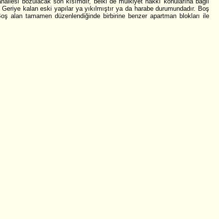
mahallesi bozulacak son kısımdır, belki de mülkiyet hakkı konularına bağlı
. Geriye kalan eski yapılar ya yıkılmıştır ya da harabe durumundadır. Boş
 Boş alan tamamen düzenlendiğinde birbirine benzer apartman blokları ile